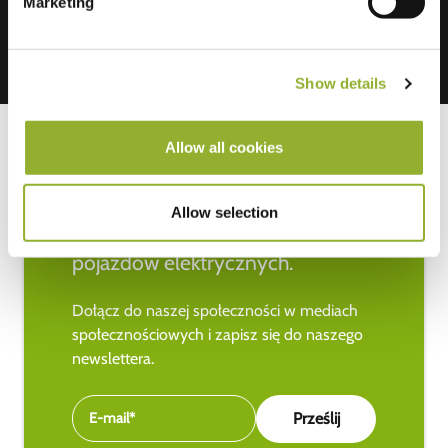
Marketing
Show details
Allow all cookies
Bądź na bieżąco z najnowszymi
Allow selection
wiadomościami na temat
pojazdów elektrycznych.
Dołącz do naszej społeczności w mediach
społecznościowych i zapisz się do naszego
newslettera.