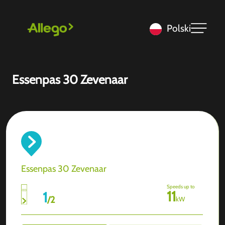
Polski
Essenpas 30 Zevenaar
Essenpas 30 Zevenaar
Speeds up to
11
1
/
2
kW