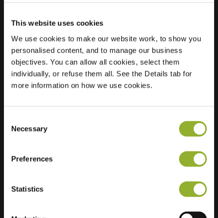
This website uses cookies
Lokalizacja
Essenpas 30
We use cookies to make our website work, to show you
6903 AP Zevenaar
personalised content, and to manage our business
Holandia
objectives. You can allow all cookies, select them
individually, or refuse them all. See the Details tab for
Regular Charging
1 of 2 available
more information on how we use cookies.
Consent
Necessary
Selection
Dodatkowe informacje
Preferences
Akceptujemy: American Express,
Statistics
Mastercard, VISA, Chargecard,