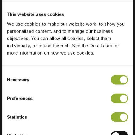
This website uses cookies
Lokalizacja
Gemeenteplein 1
We use cookies to make our website work, to show you
3020 Huldenberg
personalised content, and to manage our business
Belgia
objectives. You can allow all cookies, select them
individually, or refuse them all. See the Details tab for
Regular Charging
2 of 2 available
more information on how we use cookies.
Consent
Necessary
Selection
Dodatkowe informacje
Preferences
Akceptujemy: American Express,
Statistics
Mastercard, VISA, Chargecard,