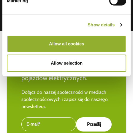
Marketing
Show details
Allow all cookies
Bądź na bieżąco z najnowszymi
Allow selection
wiadomościami na temat
pojazdów elektrycznych.
Dołącz do naszej społeczności w mediach
społecznościowych i zapisz się do naszego
newslettera.