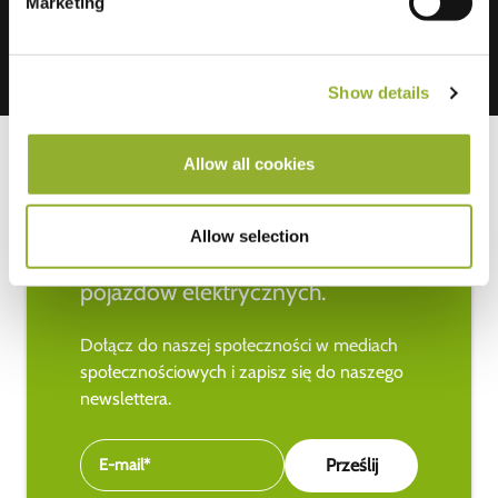
Marketing
Show details
Allow all cookies
Bądź na bieżąco z najnowszymi
Allow selection
wiadomościami na temat
pojazdów elektrycznych.
Dołącz do naszej społeczności w mediach
społecznościowych i zapisz się do naszego
newslettera.