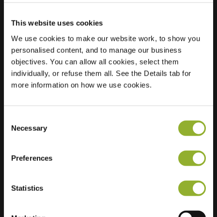
This website uses cookies
Lokalizacja
Glazenmakershof 2
We use cookies to make our website work, to show you
6687 DG Angeren
personalised content, and to manage our business
Holandia
objectives. You can allow all cookies, select them
individually, or refuse them all. See the Details tab for
Regular Charging
1 of 2 available
more information on how we use cookies.
Consent
Necessary
Selection
Dodatkowe informacje
Preferences
Akceptujemy: American Express,
Statistics
Mastercard, VISA, Chargecard,