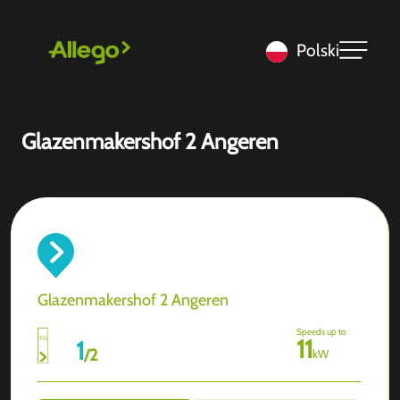
Polski
Glazenmakershof 2 Angeren
Glazenmakershof 2 Angeren
Speeds up to
11
1
/
2
kW