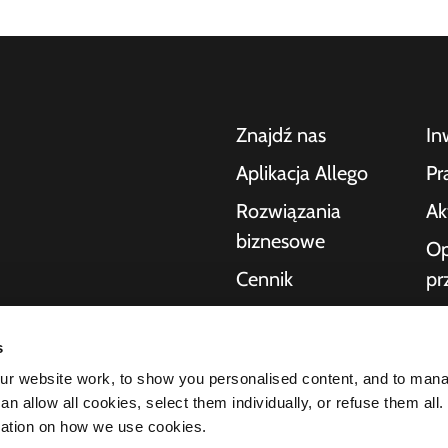
Znajdź nas
In
Aplikacja Allego
Pr
Rozwiązania
Ak
biznesowe
Op
Cennik
pr
po
Pomoc na żywo
nia samochodów
Po
s
NMBS
ek dla konsumentów,
r website work, to show you personalised content, and to man
O 
zakresie ładowania
Dostawcy
n allow all cookies, select them individually, or refuse them all.
ktury potrzebnej
St
mation on how we use cookies.
ość naszych