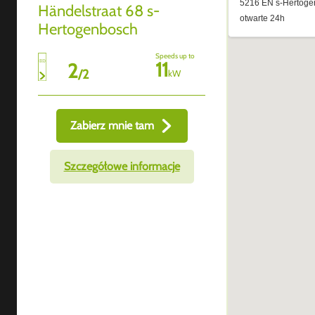
Händelstraat 68 s-
Hertogenbosch
Speeds up to
11
2
/
2
kW
Zabierz mnie tam
Szczegółowe informacje