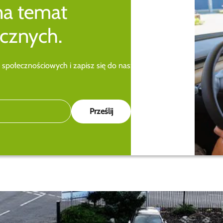
na temat
cznych.
 społecznościowych i zapisz się do naszego