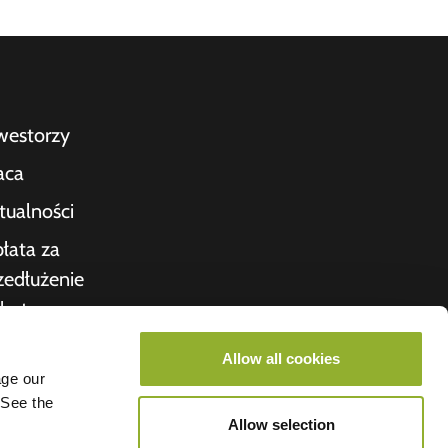
westorzy
aca
tualności
łata za
zedłużenie
bytu
kwitowanie
Allow all cookies
age our
nas
 See the
roometiket
Allow selection