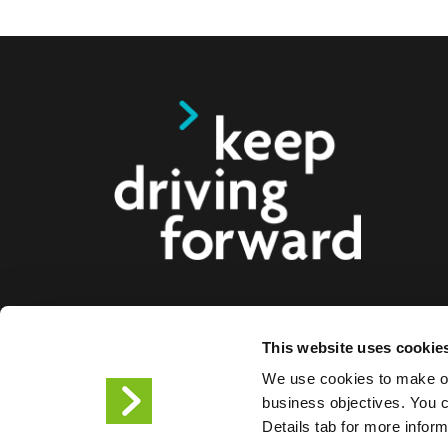
Oferujemy inteligentne rozwiązania do ładowa
This website uses cookie
elektrycznych, motocykli, autobusów i ciężarów
We use cookies to make ou
firm i miast. Nasze kompleksowe rozwiązania w 
business objectives. You ca
ułatwiają firmom i miastom dostarczanie infrastru
Details tab for more infor
kierowcom pojazdów elektrycznych, a skalowaln