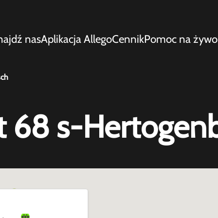
najdź nas
Aplikacja Allego
Cennik
Pomoc na żywo
sch
t 68 s-Hertogen