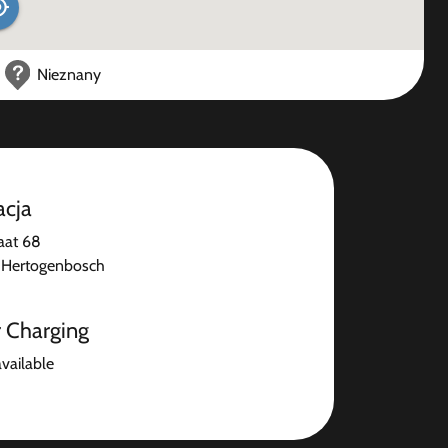
Nieznany
acja
aat 68
-Hertogenbosch
r Charging
available