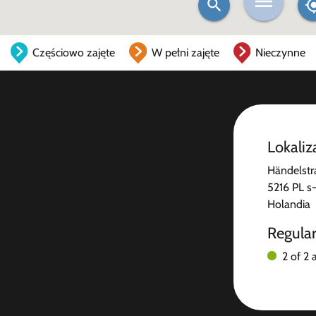
Częściowo zajęte
W pełni zajęte
Nieczynne
Lokaliz
Händelstr
5216 PL s
Holandia
Regula
2 of 2 