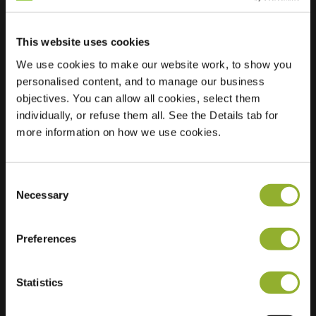
This website uses cookies
Lokalizacja
Hinthamerbolwerk 1
We use cookies to make our website work, to show you
5213 TA s-
personalised content, and to manage our business
Hertogenbosch
objectives. You can allow all cookies, select them
Holandia
individually, or refuse them all. See the Details tab for
Regular Charging
1 of 2 available
more information on how we use cookies.
Consent
Necessary
Selection
Preferences
Dodatkowe informacje
Statistics
Akceptujemy: American Express,
Mastercard, VISA, Chargecard,