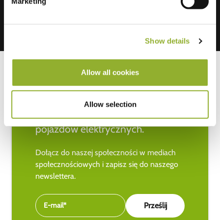
Marketing
Show details
Allow all cookies
Bądź na bieżąco z najnowszymi
Allow selection
wiadomościami na temat
pojazdów elektrycznych.
Dołącz do naszej społeczności w mediach
społecznościowych i zapisz się do naszego
newslettera.