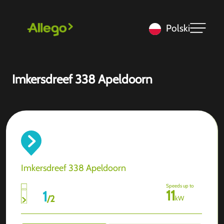
Polski
Imkersdreef 338 Apeldoorn
Imkersdreef 338 Apeldoorn
Speeds up to
11
1
/
2
kW