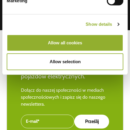
Marketing
Show details
Allow all cookies
Bądź na bieżąco z najnowszymi
Allow selection
wiadomościami na temat
pojazdów elektrycznych.
Dołącz do naszej społeczności w mediach
społecznościowych i zapisz się do naszego
newslettera.