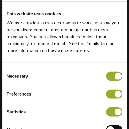
This website uses cookies
Lokalizacja
Imkersdreef 338
We use cookies to make our website work, to show you
7328 DB Apeldoorn
personalised content, and to manage our business
Holandia
objectives. You can allow all cookies, select them
individually, or refuse them all. See the Details tab for
Regular Charging
1 of 2 available
more information on how we use cookies.
Consent
Necessary
Selection
Dodatkowe informacje
Preferences
Akceptujemy: American Express,
Statistics
Mastercard, VISA, Chargecard,