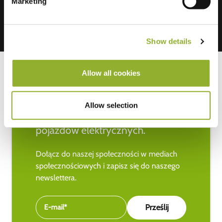
Marketing
Show details
Allow all cookies
Bądź na bieżąco z najnowszymi
Allow selection
wiadomościami na temat
pojazdów elektrycznych.
Dołącz do naszej społeczności w mediach
społecznościowych i zapisz się do naszego
newslettera.