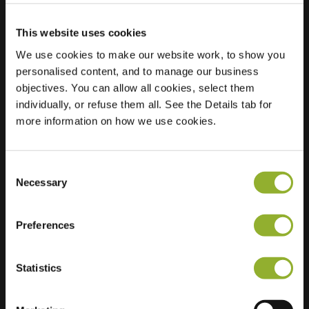
This website uses cookies
Lokalizacja
Kerkstraat 61
We use cookies to make our website work, to show you
7741 JX Coevorden
personalised content, and to manage our business
Holandia
objectives. You can allow all cookies, select them
individually, or refuse them all. See the Details tab for
Regular Charging
1 of 2 available
more information on how we use cookies.
Consent
Necessary
Selection
Dodatkowe informacje
Preferences
Akceptujemy: American Express,
Statistics
Mastercard, VISA, Chargecard,