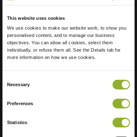
This website uses cookies
Lokalizacja
Klaverweide 2
We use cookies to make our website work, to show you
3871 PD
personalised content, and to manage our business
Hoevelaken
objectives. You can allow all cookies, select them
Holandia
individually, or refuse them all. See the Details tab for
Regular Charging
2 of 2 available
more information on how we use cookies.
Consent
Necessary
Selection
Preferences
Dodatkowe informacje
Statistics
Akceptujemy: American Express,
Mastercard, VISA, Chargecard,