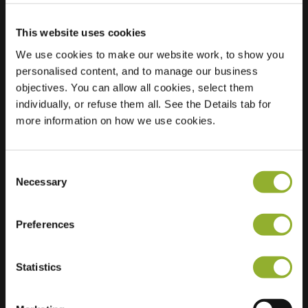
This website uses cookies
Lokalizacja
Maandehof 1
We use cookies to make our website work, to show you
7751 CZ Dalen
personalised content, and to manage our business
Holandia
objectives. You can allow all cookies, select them
individually, or refuse them all. See the Details tab for
Regular Charging
2 of 2 available
more information on how we use cookies.
Consent
Necessary
Selection
Dodatkowe informacje
Preferences
Akceptujemy: American Express,
Statistics
Mastercard, VISA, Chargecard,