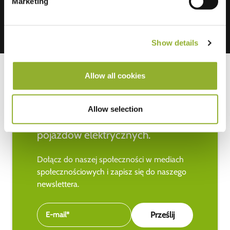
Marketing
Show details
Allow all cookies
Bądź na bieżąco z najnowszymi
Allow selection
wiadomościami na temat
pojazdów elektrycznych.
Dołącz do naszej społeczności w mediach
społecznościowych i zapisz się do naszego
newslettera.