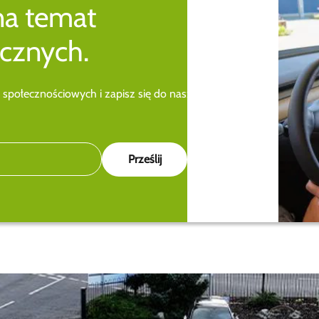
na temat
cznych.
 społecznościowych i zapisz się do naszego