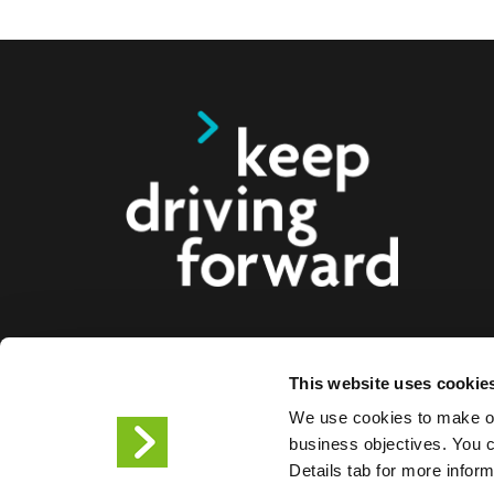
Oferujemy inteligentne rozwiązania do ładowa
This website uses cookie
elektrycznych, motocykli, autobusów i ciężarów
We use cookies to make ou
firm i miast. Nasze kompleksowe rozwiązania w 
business objectives. You ca
ułatwiają firmom i miastom dostarczanie infrastru
Details tab for more infor
kierowcom pojazdów elektrycznych, a skalowaln