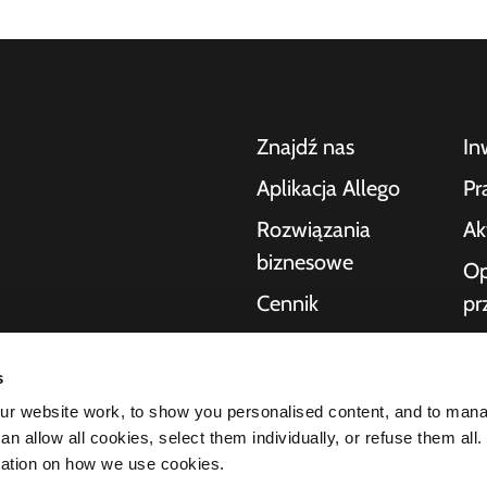
Znajdź nas
In
Aplikacja Allego
Pr
Rozwiązania
Ak
biznesowe
Op
Cennik
pr
po
Pomoc na żywo
nia samochodów
Po
s
NMBS
ek dla konsumentów,
r website work, to show you personalised content, and to man
O 
zakresie ładowania
Dostawcy
n allow all cookies, select them individually, or refuse them all.
ktury potrzebnej
St
mation on how we use cookies.
ość naszych