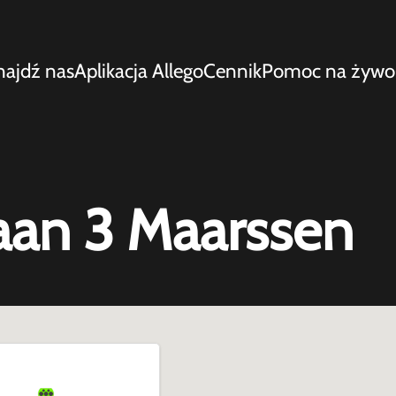
najdź nas
Aplikacja Allego
Cennik
Pomoc na żywo
aan 3 Maarssen