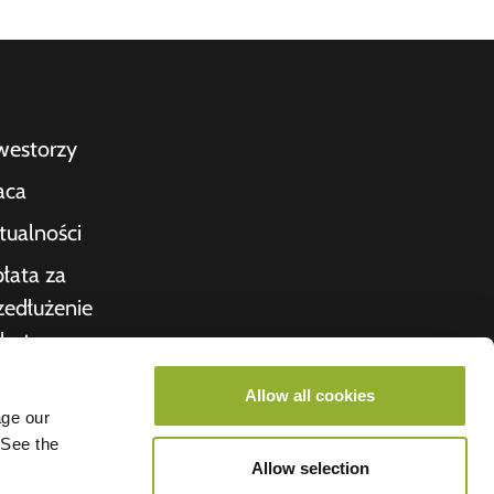
westorzy
aca
tualności
łata za
zedłużenie
bytu
kwitowanie
Allow all cookies
age our
nas
 See the
roometiket
Allow selection