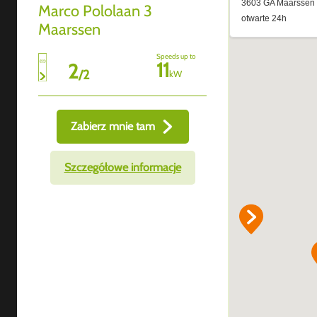
Marco Pololaan 3
Maarssen
Speeds up to
11
2
/
2
kW
Zabierz mnie tam
Szczegółowe informacje