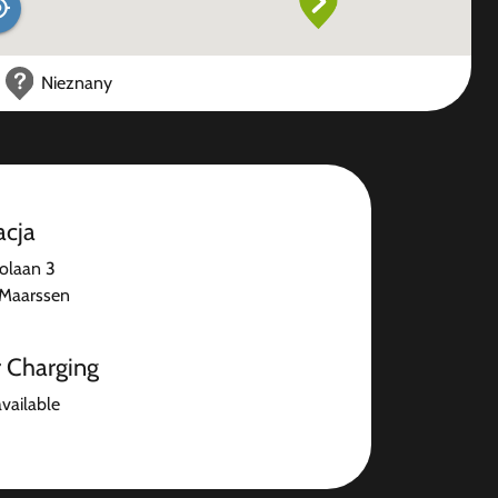
Nieznany
acja
olaan 3
Maarssen
r Charging
available