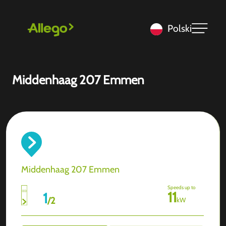
Polski
Middenhaag 207 Emmen
Middenhaag 207 Emmen
Speeds up to
11
1
/
2
kW