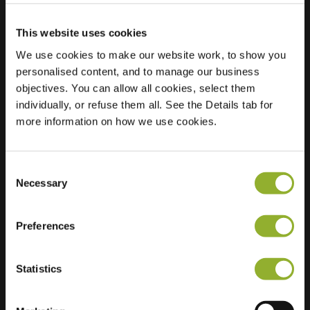
This website uses cookies
Lokalizacja
Middenhaag 207
We use cookies to make our website work, to show you
7815 LB Emmen
personalised content, and to manage our business
Holandia
objectives. You can allow all cookies, select them
individually, or refuse them all. See the Details tab for
Regular Charging
1 of 2 available
more information on how we use cookies.
Consent
Necessary
Selection
Dodatkowe informacje
Preferences
Akceptujemy: American Express,
Statistics
Mastercard, VISA, Chargecard,