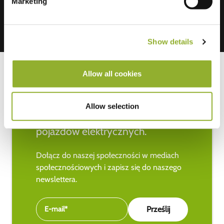
Marketing
Show details
Allow all cookies
Bądź na bieżąco z najnowszymi
Allow selection
wiadomościami na temat
pojazdów elektrycznych.
Dołącz do naszej społeczności w mediach
społecznościowych i zapisz się do naszego
newslettera.