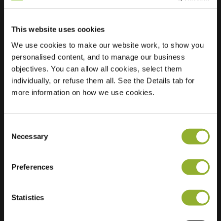
This website uses cookies
Lokalizacja
Oeverzwaluw
We use cookies to make our website work, to show you
5221 GM s-
personalised content, and to manage our business
Hertogenbosch
objectives. You can allow all cookies, select them
Holandia
individually, or refuse them all. See the Details tab for
Regular Charging
2 of 2 available
more information on how we use cookies.
Consent
Necessary
Selection
Preferences
Dodatkowe informacje
Statistics
Akceptujemy: American Express,
Mastercard, VISA, Chargecard,