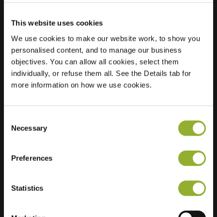
This website uses cookies
Lokalizacja
Pavialaan 15
We use cookies to make our website work, to show you
6663 EC Lent
personalised content, and to manage our business
Holandia
objectives. You can allow all cookies, select them
individually, or refuse them all. See the Details tab for
Regular Charging
2 of 2 available
more information on how we use cookies.
Consent
Necessary
Selection
Dodatkowe informacje
Preferences
Akceptujemy: American Express,
Statistics
Mastercard, VISA, Chargecard,