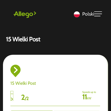
Polski
15 Wielki Post
15 Wielki Post
Speeds up to
11
2
/
2
kW