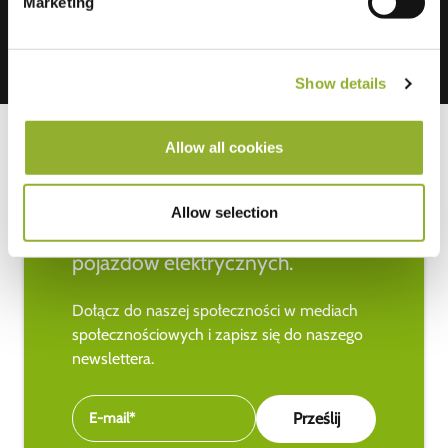
Marketing
Show details
Allow all cookies
Bądź na bieżąco z najnowszymi
Allow selection
wiadomościami na temat
pojazdów elektrycznych.
Dołącz do naszej społeczności w mediach
społecznościowych i zapisz się do naszego
newslettera.