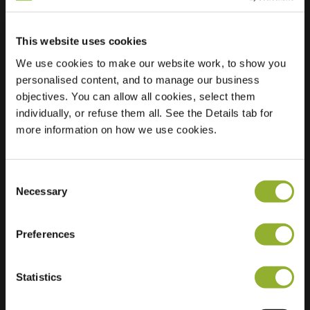
This website uses cookies
Lokalizacja
Rollaaf 28
We use cookies to make our website work, to show you
4761 HR
personalised content, and to manage our business
Zevenbergen
objectives. You can allow all cookies, select them
Holandia
individually, or refuse them all. See the Details tab for
Regular Charging
2 of 2 available
more information on how we use cookies.
Consent
Necessary
Selection
Preferences
Dodatkowe informacje
Statistics
Akceptujemy: American Express,
Mastercard, VISA, Chargecard,