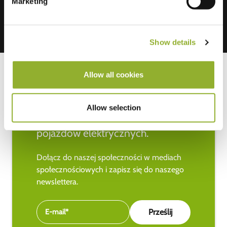
Marketing
Show details
Allow all cookies
Bądź na bieżąco z najnowszymi
Allow selection
wiadomościami na temat
pojazdów elektrycznych.
Dołącz do naszej społeczności w mediach
społecznościowych i zapisz się do naszego
newslettera.