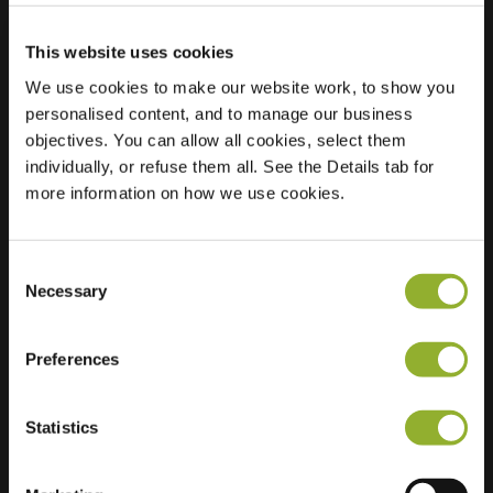
This website uses cookies
Lokalizacja
Rue de Grass 100
We use cookies to make our website work, to show you
6700 Arlon
personalised content, and to manage our business
Belgia
objectives. You can allow all cookies, select them
individually, or refuse them all. See the Details tab for
Regular Charging
0 of 4 available
more information on how we use cookies.
Consent
Necessary
Selection
Dodatkowe informacje
Preferences
Akceptujemy: American Express,
Statistics
Mastercard, VISA, Chargecard,