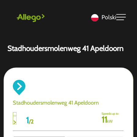
Polski
Stadhoudersmolenweg 41 Apeldoorn
Stadhoudersmolenweg 41 Apeldoorn
Speeds up to
11
1
/
2
kW