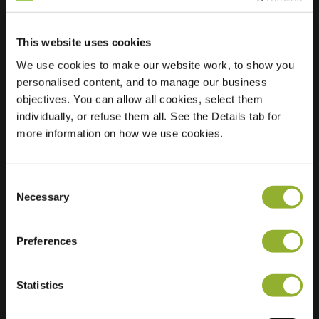
This website uses cookies
Lokalizacja
Stadhoudersmolenweg
We use cookies to make our website work, to show you
41
personalised content, and to manage our business
7317 AW Apeldoorn
objectives. You can allow all cookies, select them
Holandia
individually, or refuse them all. See the Details tab for
Regular Charging
1 of 2 available
more information on how we use cookies.
Consent
Necessary
Selection
Preferences
Dodatkowe informacje
Statistics
Akceptujemy: American Express,
Mastercard, VISA, Chargecard,