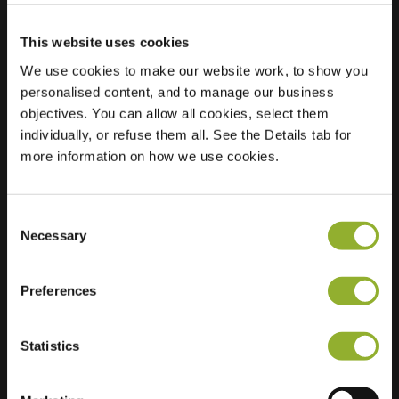
This website uses cookies
Lokalizacja
Ticheldreef 80
We use cookies to make our website work, to show you
6651 SH Druten
personalised content, and to manage our business
Holandia
objectives. You can allow all cookies, select them
individually, or refuse them all. See the Details tab for
Regular Charging
2 of 2 available
more information on how we use cookies.
Consent
Necessary
Selection
Dodatkowe informacje
Preferences
Akceptujemy: American Express,
Statistics
Mastercard, VISA, Chargecard,