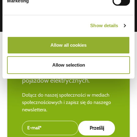
Marketing
Show details
Allow all cookies
Bądź na bieżąco z najnowszymi
Allow selection
wiadomościami na temat
pojazdów elektrycznych.
Dołącz do naszej społeczności w mediach
społecznościowych i zapisz się do naszego
newslettera.