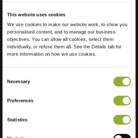
This website uses cookies
Lokalizacja
Triangelstraat 81
We use cookies to make our website work, to show you
6544 VJ Nijmegen
personalised content, and to manage our business
Holandia
objectives. You can allow all cookies, select them
individually, or refuse them all. See the Details tab for
Regular Charging
2 of 2 available
more information on how we use cookies.
Consent
Necessary
Selection
Dodatkowe informacje
Preferences
Akceptujemy: American Express,
Statistics
Mastercard, VISA, Chargecard,