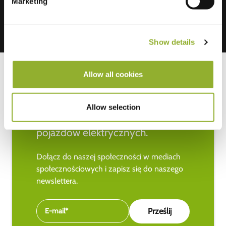
Marketing
Show details
Allow all cookies
Bądź na bieżąco z najnowszymi
Allow selection
wiadomościami na temat
pojazdów elektrycznych.
Dołącz do naszej społeczności w mediach
społecznościowych i zapisz się do naszego
newslettera.