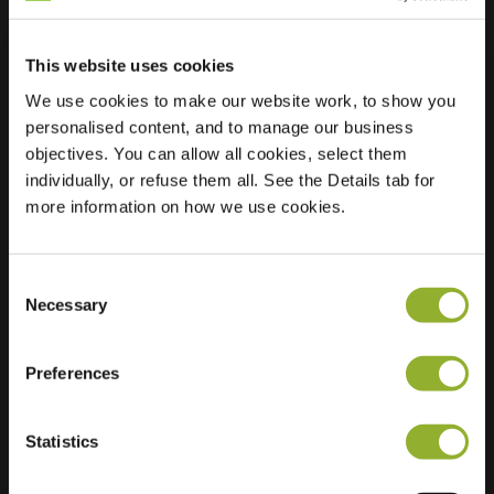
This website uses cookies
Lokalizacja
Tubalaan 2
We use cookies to make our website work, to show you
3438 RT
personalised content, and to manage our business
Nieuwegein
objectives. You can allow all cookies, select them
Holandia
individually, or refuse them all. See the Details tab for
Regular Charging
2 of 2 available
more information on how we use cookies.
Consent
Necessary
Selection
Preferences
Dodatkowe informacje
Statistics
Akceptujemy: American Express,
Mastercard, VISA, Chargecard,