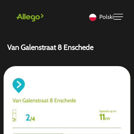
Polski
Van Galenstraat 8 Enschede
Van Galenstraat 8 Enschede
Speeds up to
11
2
/
4
kW