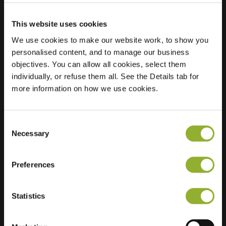
This website uses cookies
Lokalizacja
Van Galenstraat 8
We use cookies to make our website work, to show you
7511 JL Enschede
personalised content, and to manage our business
Holandia
objectives. You can allow all cookies, select them
individually, or refuse them all. See the Details tab for
Regular Charging
2 of 4 available
more information on how we use cookies.
Consent
Necessary
Selection
Dodatkowe informacje
Preferences
Akceptujemy: American Express,
Statistics
Mastercard, VISA, Chargecard,