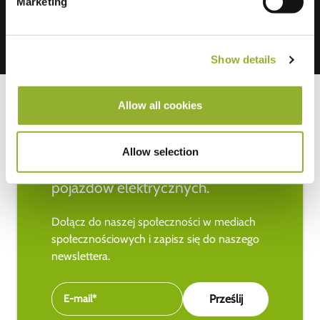
Marketing
Show details
Allow all cookies
Bądź na bieżąco z najnowszymi
Allow selection
wiadomościami na temat
pojazdów elektrycznych.
Dołącz do naszej społeczności w mediach
społecznościowych i zapisz się do naszego
newslettera.