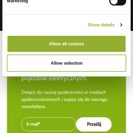
Marketing
Show details
Allow all cookies
Bądź na bieżąco z najnowszymi
Allow selection
wiadomościami na temat
pojazdów elektrycznych.
Dołącz do naszej społeczności w mediach
społecznościowych i zapisz się do naszego
newslettera.