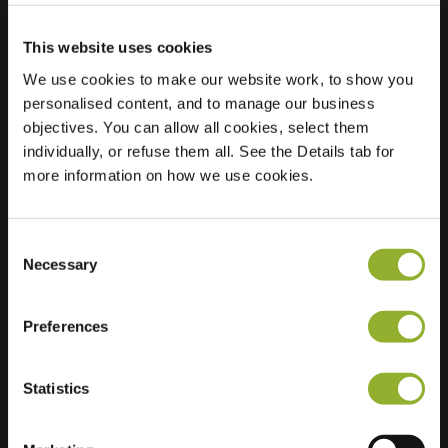
This website uses cookies
Lokalizacja
Vliegenzwam 79
We use cookies to make our website work, to show you
7324 CA Apeldoorn
personalised content, and to manage our business
Holandia
objectives. You can allow all cookies, select them
individually, or refuse them all. See the Details tab for
Regular Charging
1 of 2 available
more information on how we use cookies.
Consent
Necessary
Selection
Dodatkowe informacje
Preferences
Akceptujemy: American Express,
Statistics
Mastercard, VISA, Chargecard,