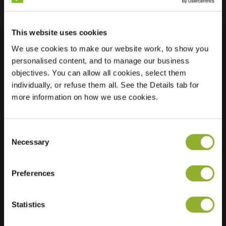
This website uses cookies
Lokalizacja
Vom-Stein-Straße
38
We use cookies to make our website work, to show you
3050 Cottbus
personalised content, and to manage our business
Niemcy
objectives. You can allow all cookies, select them
individually, or refuse them all. See the Details tab for
Ultra-Fast
2 of 2 available
more information on how we use cookies.
Charging
Consent
Necessary
Selection
Preferences
Dodatkowe informacje
Statistics
Akceptujemy: American Express,
Mastercard, VISA, Chargecard,